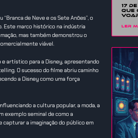
17 D
QUE 
VOAR
u “Branca de Neve e os Sete Anões”, o
 Este marco histórico na indústria
LER M
 animação, mas também demonstrou o
comercialmente viável.
 e artístico para a Disney, apresentando
lling. O sucesso do filme abriu caminho
lecendo a Disney como uma força
fluenciando a cultura popular, a moda, a
 um exemplo seminal de como a
 e capturar a imaginação do público em