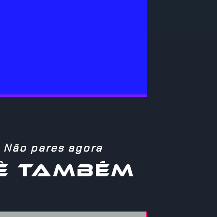
–
Não pares agora
Ê TAMBÉM