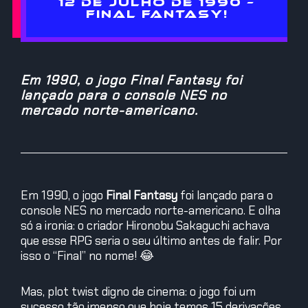
12 DE JULHO DE 1990 –
FINAL FANTASY!
Em 1990, o jogo Final Fantasy foi
lançado para o console NES no
mercado norte-americano.
Em 1990, o jogo
Final Fantasy
foi lançado para o
console NES no mercado norte-americano. E olha
só a ironia: o criador Hironobu Sakaguchi achava
que esse RPG seria o seu último antes de falir. Por
isso o “Final” no nome! 😂
Mas, plot twist digno de cinema: o jogo foi um
sucesso tão imenso que hoje temos 15 derivações