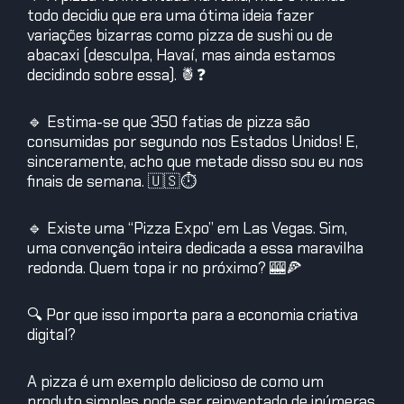
todo decidiu que era uma ótima ideia fazer
variações bizarras como pizza de sushi ou de
abacaxi (desculpa, Havaí, mas ainda estamos
decidindo sobre essa). 🍍❓
🔹 Estima-se que 350 fatias de pizza são
consumidas por segundo nos Estados Unidos! E,
sinceramente, acho que metade disso sou eu nos
finais de semana. 🇺🇸⏱️
🔹 Existe uma “Pizza Expo” em Las Vegas. Sim,
uma convenção inteira dedicada a essa maravilha
redonda. Quem topa ir no próximo? 🎰🍕
🔍 Por que isso importa para a economia criativa
digital?
A pizza é um exemplo delicioso de como um
produto simples pode ser reinventado de inúmeras